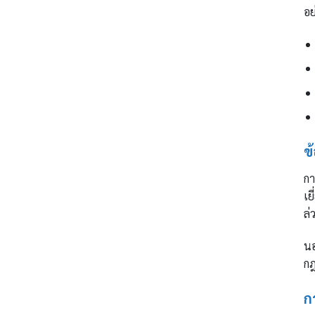
อย
ข
กา
เย
ล่
นอ
กฎ
ก