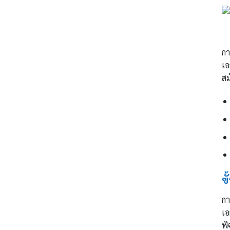
กา
เอ
สม
ข
กา
เอ
พิ