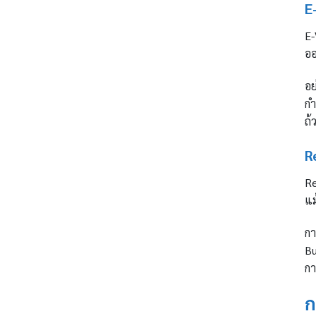
E
E-
ออ
อย
กำ
ถ้
R
Re
แม
กา
Bu
กา
ก