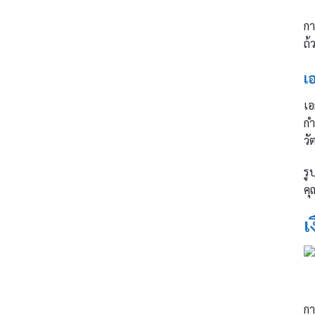
กา
ถ้
เ
เอ
กำ
วั
รู
คุ
เ
กา