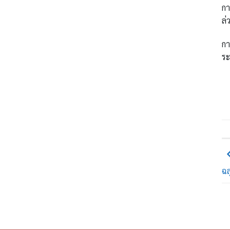
กา
ล่
กา
ระ
ฉล